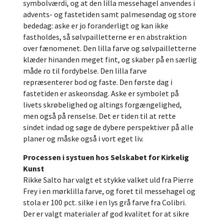
symbolværdi, og at den lilla messehagel anvendes i
advents- og fastetiden samt palmesøndag og store
bededag: aske er jo foranderligt og kan ikke
fastholdes, så sølvpailletterne er en abstraktion
over fænomenet. Den lilla farve og sølvpailletterne
klæder hinanden meget fint, og skaber på en særlig
måde ro til fordybelse. Den lilla farve
repræsenterer bod og faste. Den første dag i
fastetiden er askeonsdag. Aske er symbolet på
livets skrøbelighed og altings forgængelighed,
men også på renselse. Det er tiden til at rette
sindet indad og søge de dybere perspektiver på alle
planer og måske også i vort eget liv.
Processen i systuen hos Selskabet for Kirkelig
Kunst
Rikke Salto har valgt et stykke valket uld fra Pierre
Frey i en mørklilla farve, og foret til messehagel og
stola er 100 pct. silke i en lys grå farve fra Colibri.
Der er valgt materialer af god kvalitet for at sikre