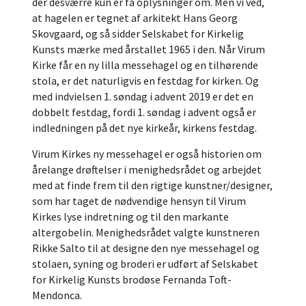
der desværre kun er få oplysninger om. Men vi ved,
at hagelen er tegnet af arkitekt Hans Georg
Skovgaard, og så sidder Selskabet for Kirkelig
Kunsts mærke med årstallet 1965 i den. Når Virum
Kirke får en ny lilla messehagel og en tilhørende
stola, er det naturligvis en festdag for kirken. Og
med indvielsen 1. søndag i advent 2019 er det en
dobbelt festdag, fordi 1. søndag i advent også er
indledningen på det nye kirkeår, kirkens festdag.
Virum Kirkes ny messehagel er også historien om
årelange drøftelser i menighedsrådet og arbejdet
med at finde frem til den rigtige kunstner/designer,
som har taget de nødvendige hensyn til Virum
Kirkes lyse indretning og til den markante
altergobelin. Menighedsrådet valgte kunstneren
Rikke Salto til at designe den nye messehagel og
stolaen, syning og broderi er udført af Selskabet
for Kirkelig Kunsts brodøse Fernanda Toft-
Mendonca.