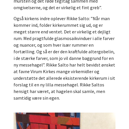
mursten og det røde tegltag sammen med
omgivelserne, og det er virkelig et fint greb”.
Også kirkens indre oplever Rikke Salto: ”Når man
kommer ind, folder kirkerummet sig ud, og er
meget større end ventet. Det er virkelig et dejligt
rum. Med pragtfulde glasmosaikvinduer i alle farver
og nuancer, og som hver især rummer en
fortælling. Og så er der den kraftfulde altergobelin,
i de stærke farver, som jo vil danne baggrund for en
ny messehagel”. Rikke Salto har helt bevidst ønsket
at favne Virum Kirkes mange virkemidler og
understøtte det allerede eksisterende kirkerum i sit
forslag til en ny lilla messehagel. Rikke Saltos
hensigt har været, at hagelen skal samle, men
samtidig være sin egen.