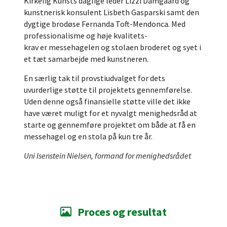
Kirkelig Kunsts daglige leder Lizzi Damgaard og
kunstnerisk konsulent Lisbeth Gasparski samt den
dygtige brodøse Fernanda Toft-Mendonca. Med
professionalisme og høje kvalitets-
krav er messehagelen og stolaen broderet og syet i
et tæt samarbejde med kunstneren.
En særlig tak til provstiudvalget for dets
uvurderlige støtte til projektets gennemførelse.
Uden denne også finansielle støtte ville det ikke
have været muligt for et nyvalgt menighedsråd at
starte og gennemføre projektet om både at få en
messehagel og en stola på kun tre år.
Uni Isenstein Nielsen, formand for menighedsrådet
Proces og resultat
