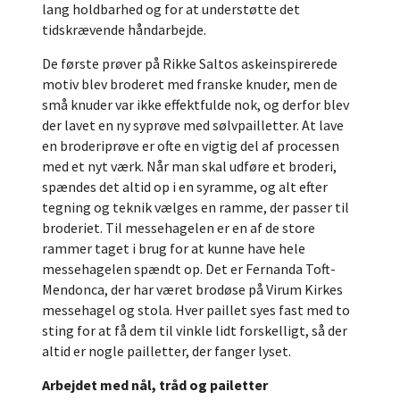
lang holdbarhed og for at understøtte det
tidskrævende håndarbejde.
De første prøver på Rikke Saltos askeinspirerede
motiv blev broderet med franske knuder, men de
små knuder var ikke effektfulde nok, og derfor blev
der lavet en ny syprøve med sølvpailletter. At lave
en broderiprøve er ofte en vigtig del af processen
med et nyt værk. Når man skal udføre et broderi,
spændes det altid op i en syramme, og alt efter
tegning og teknik vælges en ramme, der passer til
broderiet. Til messehagelen er en af de store
rammer taget i brug for at kunne have hele
messehagelen spændt op. Det er Fernanda Toft-
Mendonca, der har været brodøse på Virum Kirkes
messehagel og stola. Hver paillet syes fast med to
sting for at få dem til vinkle lidt forskelligt, så der
altid er nogle pailletter, der fanger lyset.
Arbejdet med nål, tråd og pailetter