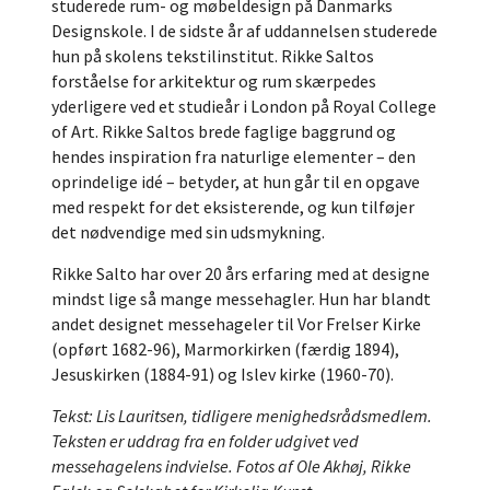
studerede rum- og møbeldesign på Danmarks
Designskole. I de sidste år af uddannelsen studerede
hun på skolens tekstilinstitut. Rikke Saltos
forståelse for arkitektur og rum skærpedes
yderligere ved et studieår i London på Royal College
of Art. Rikke Saltos brede faglige baggrund og
hendes inspiration fra naturlige elementer – den
oprindelige idé – betyder, at hun går til en opgave
med respekt for det eksisterende, og kun tilføjer
det nødvendige med sin udsmykning.
Rikke Salto har over 20 års erfaring med at designe
mindst lige så mange messehagler. Hun har blandt
andet designet messehageler til Vor Frelser Kirke
(opført 1682-96), Marmorkirken (færdig 1894),
Jesuskirken (1884-91) og Islev kirke (1960-70).
Tekst: Lis Lauritsen, tidligere menighedsrådsmedlem.
Teksten er uddrag fra en folder udgivet ved
messehagelens indvielse. Fotos af Ole Akhøj, Rikke