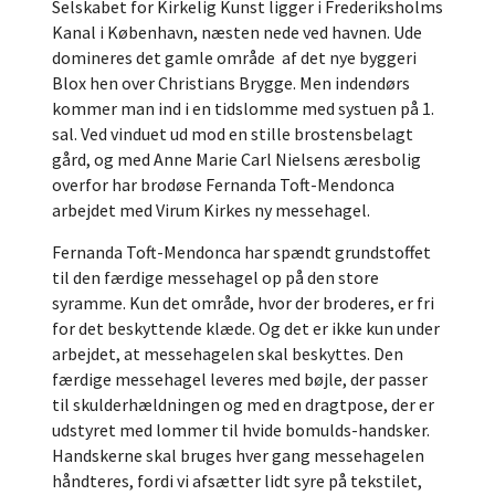
Selskabet for Kirkelig Kunst ligger i Frederiksholms
Kanal i København, næsten nede ved havnen. Ude
domineres det gamle område af det nye byggeri
Blox hen over Christians Brygge. Men indendørs
kommer man ind i en tidslomme med systuen på 1.
sal. Ved vinduet ud mod en stille brostensbelagt
gård, og med Anne Marie Carl Nielsens æresbolig
overfor har brodøse Fernanda Toft-Mendonca
arbejdet med Virum Kirkes ny messehagel.
Fernanda Toft-Mendonca har spændt grundstoffet
til den færdige messehagel op på den store
syramme. Kun det område, hvor der broderes, er fri
for det beskyttende klæde. Og det er ikke kun under
arbejdet, at messehagelen skal beskyttes. Den
færdige messehagel leveres med bøjle, der passer
til skulderhældningen og med en dragtpose, der er
udstyret med lommer til hvide bomulds-handsker.
Handskerne skal bruges hver gang messehagelen
håndteres, fordi vi afsætter lidt syre på tekstilet,