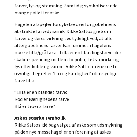
farver, lys og stemning. Samtidig symboliserer de
mange pailetter aske.
Hagelen afspejler fordybelse overfor gobelinens
abstrakte farvedynamik. Rikke Saltos greb om
farver og deres virkning ses tydeligt ved, at alle
altergobelinens farver kan rummes i hagelens
mørke lilla/grå farve. Lilla er en blandingsfarve, der
skaber spænding mellem to poler, f.eks. mørke og
lys eller kulde og varme. Rikke Salto forener de to
usynlige begreber ’tro og kærlighed’ i den synlige
farve lilla:
”Lilla er en blandet farve:
Rød er kærlighedens farve
Blå er troens farve”.
Askes stærke symbolik
Rikke Saltos idé bag valget af aske som udsmykning
på den nye messehagel er en forening af askes