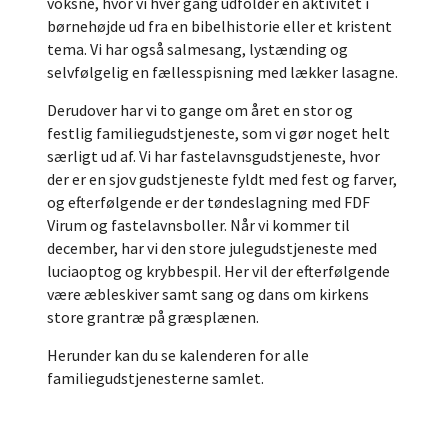
voksne, hvor vi hver gang udfolder en aktivitet i
børnehøjde ud fra en bibelhistorie eller et kristent
tema. Vi har også salmesang, lystænding og
selvfølgelig en fællesspisning med lækker lasagne.
Derudover har vi to gange om året en stor og
festlig familiegudstjeneste, som vi gør noget helt
særligt ud af. Vi har fastelavnsgudstjeneste, hvor
der er en sjov gudstjeneste fyldt med fest og farver,
og efterfølgende er der tøndeslagning med FDF
Virum og fastelavnsboller. Når vi kommer til
december, har vi den store julegudstjeneste med
luciaoptog og krybbespil. Her vil der efterfølgende
være æbleskiver samt sang og dans om kirkens
store grantræ på græsplænen.
Herunder kan du se kalenderen for alle
familiegudstjenesterne samlet.