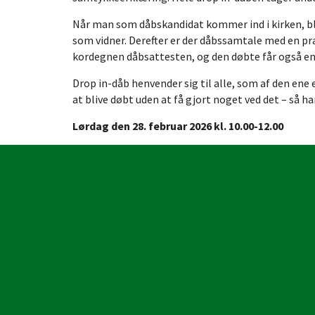
Når man som dåbskandidat kommer ind i kirken, bli
som vidner. Derefter er der dåbssamtale med en pr
kordegnen dåbsattesten, og den døbte får også en g
Drop in-dåb henvender sig til alle, som af den en
at blive døbt uden at få gjort noget ved det – så 
Lørdag den 28. februar 2026 kl. 10.00-12.00