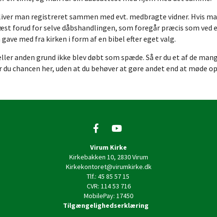
ver man registreret sammen med evt. medbragte vidner. Hvis man i
æst forud for selve dåbshandlingen, som foregår præcis som ved e
ave med fra kirken i form af en bibel efter eget valg.
e eller anden grund ikke blev døbt som spæde. Så er du et af de 
har du chancen her, uden at du behøver at gøre andet end at møde o
Virum Kirke
Kirkebakken 10, 2830 Virum
Kirkekontoret@virumkirke.dk
Tlf.: 45 85 57 15
CVR: 114 53 716
MobilePay: 17450
Tilgængelighedserklæring