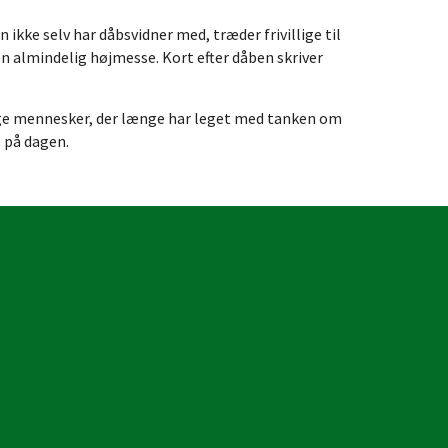
kke selv har dåbsvidner med, træder frivillige til
n almindelig højmesse. Kort efter dåben skriver
mange mennesker, der længe har leget med tanken om
p på dagen.