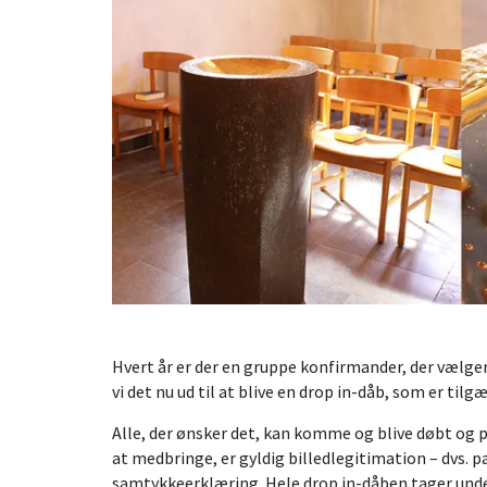
Hvert år er der en gruppe konfirmander, der vælger
vi det nu ud til at blive en drop in-dåb, som er tilg
Alle, der ønsker det, kan komme og blive døbt og p
at medbringe, er gyldig billedlegitimation – dvs. p
samtykkeerklæring. Hele drop in-dåben tager und