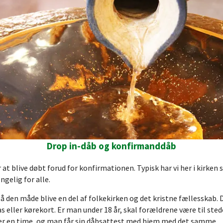
Drop in-dåb og konfirmanddåb
 at blive døbt forud for konfirmationen. Typisk har vi her i kirke
ængelig for alle.
å den måde blive en del af folkekirken og det kristne fællesskab.
as eller kørekort. Er man under 18 år, skal forældrene være til sted
er en time, og man får sin dåbsattest med hjem med det samme.