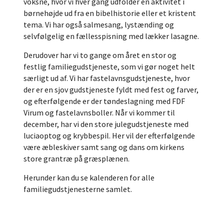
voksne, hvor vi hver gang udfolder en aktivitet i
børnehøjde ud fra en bibelhistorie eller et kristent
tema. Vi har også salmesang, lystænding og
selvfølgelig en fællesspisning med lækker lasagne.
Derudover har vi to gange om året en stor og
festlig familiegudstjeneste, som vi gør noget helt
særligt ud af. Vi har fastelavnsgudstjeneste, hvor
der er en sjov gudstjeneste fyldt med fest og farver,
og efterfølgende er der tøndeslagning med FDF
Virum og fastelavnsboller. Når vi kommer til
december, har vi den store julegudstjeneste med
luciaoptog og krybbespil. Her vil der efterfølgende
være æbleskiver samt sang og dans om kirkens
store grantræ på græsplænen.
Herunder kan du se kalenderen for alle
familiegudstjenesterne samlet.